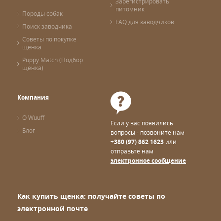
Зарегистрировать
питомник
Породы собак
FAQ для заводчиков
Поиск заводчика
Советы по покупке
щенка
Puppy Match (Подбор
щенка)
Компания
О Wuuff
Если у вас появились
Блог
вопросы - позвоните нам
+380 (97) 862 1623
или
отправьте нам
электронное сообщение
Как купить щенка: получайте советы по
электронной почте