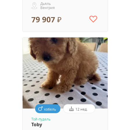
Дьяль
Венгрия
79 907 ₽
кобель
12 нед.
Той-пудель
Toby