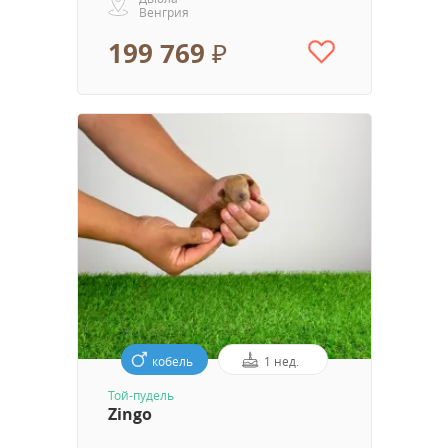
Венгрия
199 769 ₽
кобель
1 нед.
Той-пудель
Zingo