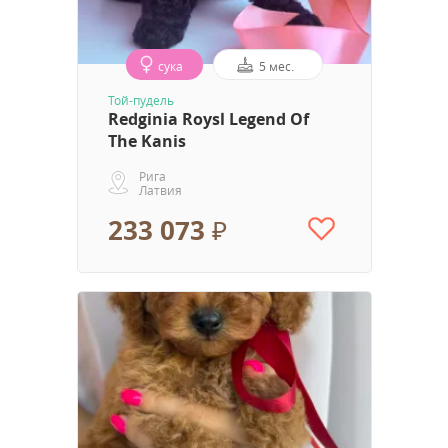
сука
5 мес.
Той-пудель
Redginia Roysl Legend Of
The Kanis
Рига
Латвия
233 073 ₽