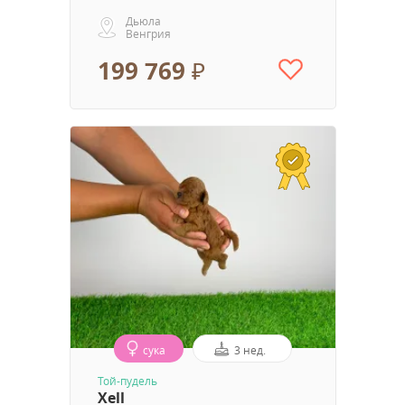
Дьюла
Венгрия
199 769 ₽
сука
3 нед.
Той-пудель
Xell