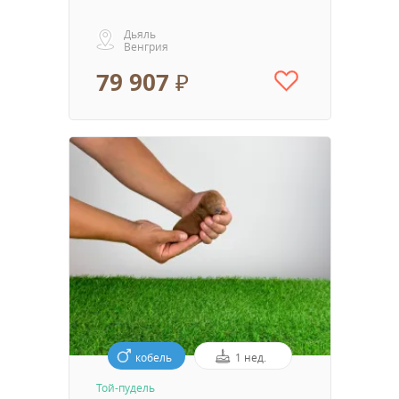
Дьяль
Венгрия
79 907 ₽
кобель
1 нед.
Той-пудель