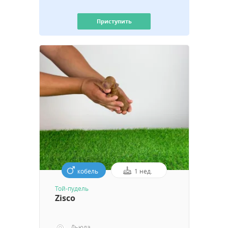
Приступить
кобель
1 нед.
Той-пудель
Zisco
Дьюла