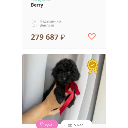
Berry
Надьканижа
Венгрия
279 687 ₽
сука
5 мес.