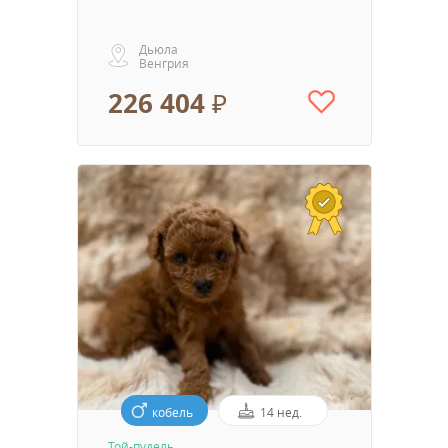
Дьюла
Венгрия
226 404 ₽
кобель
14 нед.
Той-пудель