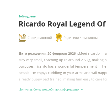
Той-пудель
Ricardo Royal Legend Of
С родословной
Родители-чемпионы
Дата рождения: 20 февраля 2026 г.
Meet ricardo — a 
stay very small, reaching up to around 2.5 kg, making h
purposes. ricardo has a wonderful temperament — he is
people. He enjoys cuddling in your arms and will happ
already puppy pad trained, making him easy to care for
looking for a charming, loving, and compact dog!
Получить более подробную информацию