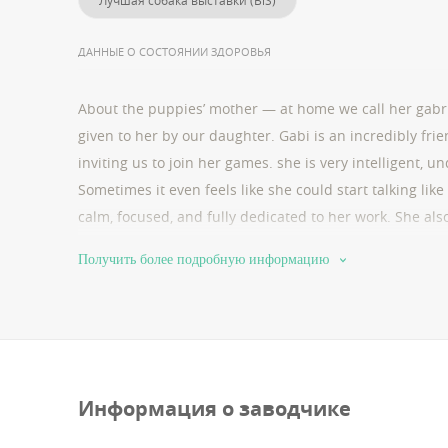
Лучшая собака выставки (BiS)
ДАННЫЕ О СОСТОЯНИИ ЗДОРОВЬЯ
About the puppies’ mother — at home we call her gabrie
given to her by our daughter. Gabi is an incredibly fri
inviting us to join her games. she is very intelligent, 
Sometimes it even feels like she could start talking li
calm, focused, and fully dedicated to her work. She also
ball, and enjoying frisbee time. we share a special bon
Получить более подробную информацию
understanding.
Информация о заводчике