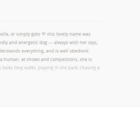
lla, or simply gabi 💛 this lovely name was
endly and energetic dog — always with her toys,
understands everything, and is well obedient.
ke a human. at shows and competitions, she is
 loves long walks, playing in the park, chasing a
d with her — full of love and mutual