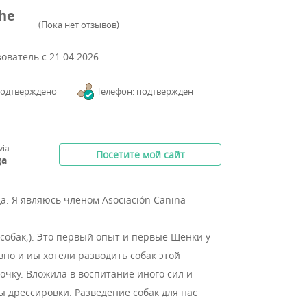
The
(
Пока нет отзывов
)
зователь с
21.04.2026
подтверждено
Телефон: подтвержден
via
Посетите мой сайт
ga
да.
Я являюсь членом Asociación Canina
собак;). Это первый опыт и первые Щенки у
вно и иы хотели разводить собак этой
очку. Вложила в воспитание иного сил и
ы дрессировки. Разведение собак для нас