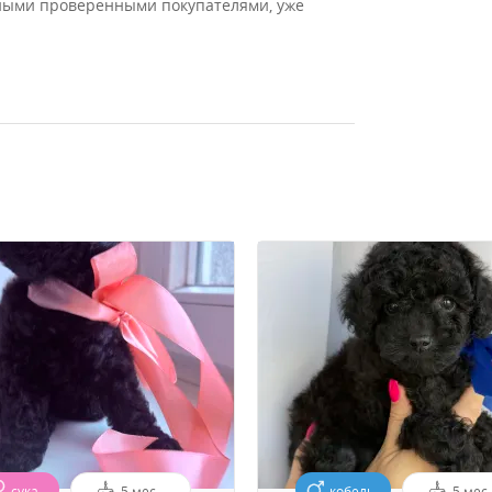
ными проверенными покупателями, уже
сука
5 мес.
кобель
5 мес.