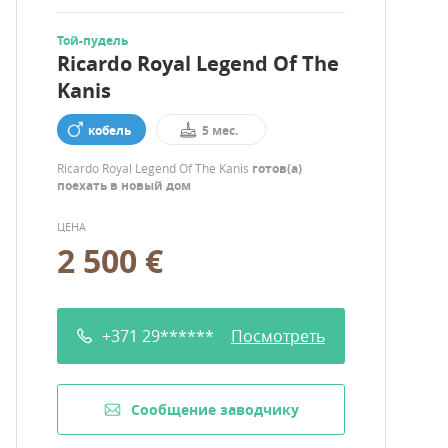
Той-пудель
Ricardo Royal Legend Of The
Kanis
кобель
5 мес.
Ricardo Royal Legend Of The Kanis
готов(а)
поехать в новый дом
ЦЕНА
2 500 €
+371 29******
Посмотреть
Cообщение заводчику