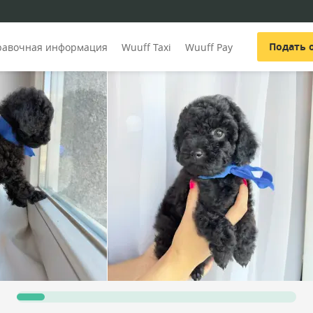
Подать 
равочная информация
Wuuff Taxi
Wuuff Pay