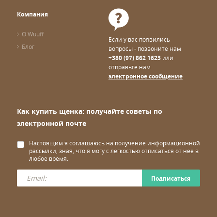
После этого проконсультируетесь с заводчиком, и
приступайте к выбору щенка.
Компания
НАСЛАЖДАЙТЕСЬ
О Wuuff
Если у вас появились
Процесс покупки щенка должен быть приятным и
Блог
комфортным. Именно поэтому мы собрали всю доступную
вопросы - позвоните нам
информацию в одном месте, тем самым устраняя
+380 (97) 862 1623
или
путаницу и добавляя Вам уверенности.
отправьте нам
электронное сообщение
Закажите щенка через Wuuff для того, чтобы поделиться
опытом с другими любителями собак, оставив честный
отзыв о заводчике и процессе покупки в целом.
Если у Вас возникли затруднения, обращайтесь к нам по
Как купить щенка: получайте советы по
электронной
почте
или звоните по телефону, мы будем
рады Вам
электронной почте
помочь.
Настоящим я соглашаюсь на получение информационной
рассылки, зная, что я могу с легкостью отписаться от нее в
любое время.
Подписаться