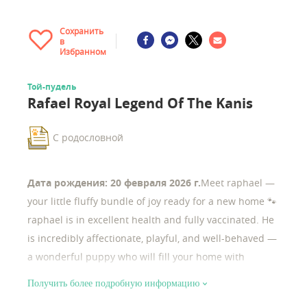
Сохранить
в
Избранном
Той-пудель
Rafael Royal Legend Of The Kanis
С родословной
Дата рождения: 20 февраля 2026 г.
Meet raphael —
your little fluffy bundle of joy ready for a new home 🐾
raphael is in excellent health and fully vaccinated. He
is incredibly affectionate, playful, and well-behaved —
a wonderful puppy who will fill your home with
warmth, joy, and comfort. very social and people-
Получить более подробную информацию
loving, raphael enjoys attention and is always happy to