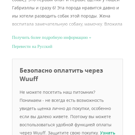
Габриэллы и сразу 6! Эта порода нравится давно и
иы хотели разводить собак этой породы. Жена
воспитала замечательную собаку, мамочку. Вложила
в воспитание иного сил и личного время.
Получить более подробную информацию
Выучилась на грумера. Прошла курсы дрессировки.
Перевести на Русский
Разведение собак для нас большая радость!;)
Безопасно оплатить через
Wuuff
Не можете посетить наш питомник?
Понимаем - не всегда есть возможность
увидеть щенка лично до покупки, особенно
если вы далеко живете. Поэтому вы можете
воспользоваться удобной функцией оплаты
через Wuuff. Защитите свою покупку.
Узнать