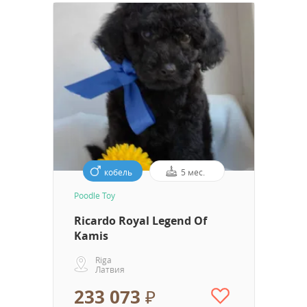
кобель
5 мес.
Poodle Toy
Ricardo Royal Legend Of
Kamis
Riga
Латвия
233 073 ₽