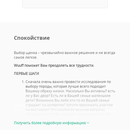
Спокойствие
Выбор щенка – чрезвычайно важное решение и не всегда
самое легкое.
Wuuff поможет Вам преодолеть все трудности.
ПЕРВЫЕ ШАГИ
Сначала очень важно провести исследования по
выбору породы, которая лучше всего подходит
Вашему образу жизни. Насколько Вы активны? есть
ли у Вас двор? Есть ли в Вашей семье маленькие
дети? Возможно Вы либо кто-то из Вашей семьи
страдает на аллергию? Хотите принимать участие
на выставках? Это наиболее важные вопросы,
которые помогут Вам выбрать идеальную для Вас
породу.
Получить более подробную информацию
Вам стоит также ознакомиться с проблемами со
здоровьем, или болезнями характерными для