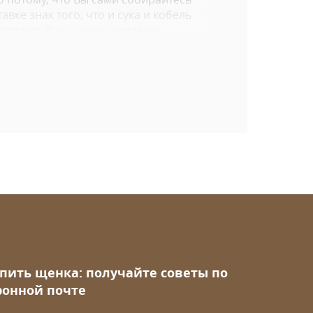
вке знак того, что и сука и кобель
глядеть Ваш щенок, когда он
него будет телосложение и
ы рассматриваете щенков на сайте
упить щенка: получайте советы по
ронной почте
 всю доступную информацию в