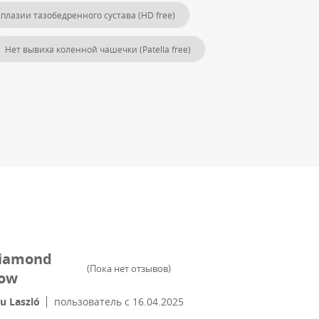
плазии тазобедренного сустава (HD free)
Нет вывиха коленной чашечки (Patella free)
iamond
(
Пока нет отзывов
)
bow
u Laszló
пользователь с
16.04.2025