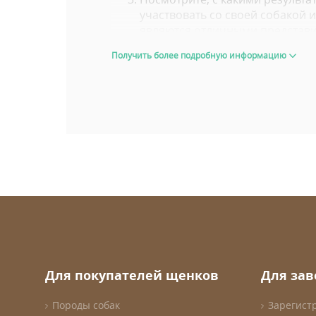
участвовать со своей собакой и
являются отличными представит
вырастет.
Получить более подробную информацию
Внешний вид 6-8 недельного ще
пропорции во взрослом возрас
ВЫБИРАТЬ С УМОМ
Wuuff.dog
облегчает Ваш выбор, пр
Wuuff, для идеального выбора не з
сколько и какие отзывы получи
насколько детальная информац
результаты медосмотра и участ
родителей
что именно входит в стоимость
После этого проконсультируетесь с 
Для покупателей щенков
Для за
НАСЛАЖДАЙТЕСЬ
Породы собак
Зарегист
Процесс покупки щенка должен быт