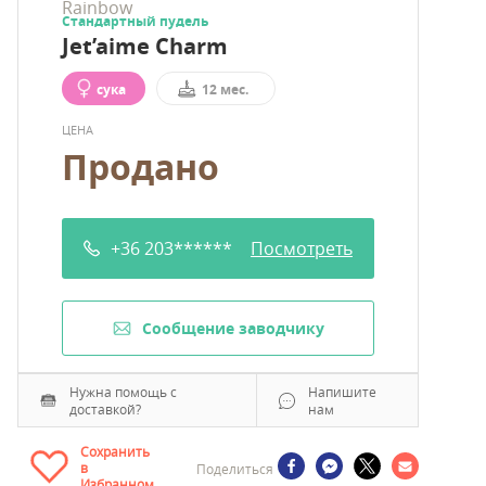
Стандартный пудель
Jet’aime Charm
сука
12 мес.
ЦЕНА
Продано
+36 203******
Посмотреть
Cообщение заводчику
Нужна помощь с
Напишите
доставкой?
нам
Сохранить
в
Поделиться
Избранном