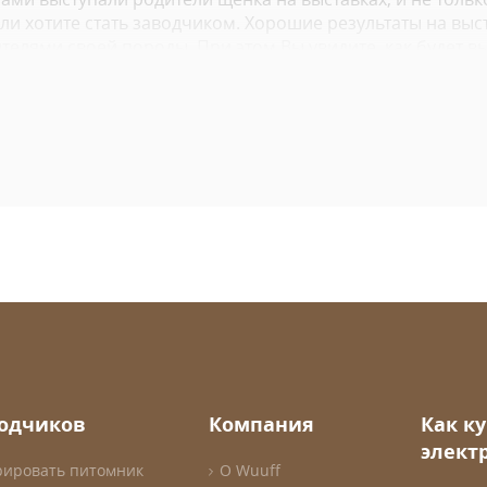
ли хотите стать заводчиком. Хорошие результаты на выста
елями своей породы. При этом Вы увидите, как будет вы
нка позволит Вам иметь четкое представление, какая у 
те.
едоставляя Вам всю информацию в одном месте. Когда В
абывайте проверить следующие:
л заводчик
ия о щенке и его родителях
ия на выставках
 щенка
заводчиком, и приступайте к выбору щенка.
водчиков
Компания
Как к
элект
рировать питомник
О Wuuff
ь приятным и комфортным. Именно поэтому мы собрали