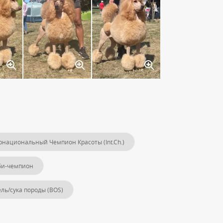
национальный Чемпион Красоты (Int.Ch.)
би-чемпион
ль/сука породы (BOS)