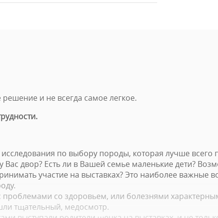
решение и не всегда самое легкое.
трудности.
 исследования по выбору породы, которая лучше всего 
 у Вас двор? Есть ли в Вашей семье маленькие дети? Воз
принимать участие на выставках? Это наиболее важные 
оду.
 с проблемами со здоровьем, или болезнями характерны
шли тщательный, медосмотр.
тами выступали родители щенка на выставках, и не тольк