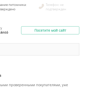
вание питомника:
Телефон: не
тверждено
подтвержден
ry
Посетите мой сайт
zántó
в
ными проверенными покупателями, уже