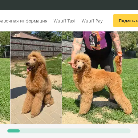
Подать 
равочная информация
Wuuff Taxi
Wuuff Pay