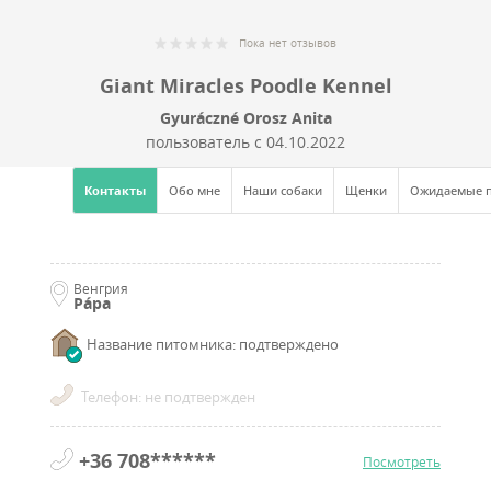
Пока нет отзывов
Giant Miracles Poodle Kennel
Gyuráczné Orosz Anita
пользователь с
04.10.2022
Контакты
Обо мне
Наши собаки
Щенки
Ожидаемые 
Венгрия
Pápa
Название питомника: подтверждено
Телефон: не подтвержден
+36 708******
Посмотреть