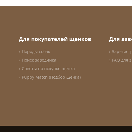
Для покупателей щенков
Для за
Породы собак
Зарегист
Поиск заводчика
FAQ для 
Советы по покупке щенка
Puppy Match (Подбор щенка)