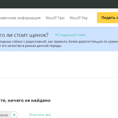
Подать 
равочная информация
Wuuff Taxi
Wuuff Pay
го ли стоит щенок?
Следующий совет
родные собаки с родословной, как правило, более дорогостоящие по сра
 его качество в рамках данной породы.
те, ничего не найдено
Очистить все
ерьер