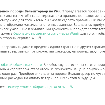
енок породы Вельштерьер на Wuuff
предлагается проверенн
ках для того, чтобы гарантировать им правильное развитие в с
еобходимое для того, чтобы вы смогли сделать правильный выбо
е отображало максимально точные данные. Ваш щенок прибуде
ть все указанные в объявлении документы и пройдет соответ
ы можете
безопасно провести оплату через Wuuff
для того, чтоб
о стороны сервиса Wuuff.
ниверсальны даже в пределах одной страны, а в других страна
льштерьер зависят от множества факторов, например, шоу-поте
собакой обходится дорого
. В любом случае, если вы хотите при
ьным характером, старайтесь не экономить на цене покупки - в 
ь один раз. Приобретение щенка породы Вельштерьер по чуть
ным расходам на оплату ветеринарных счетов в будущем.
лее:
Почему стоит выбирать щенка от Wuuff?