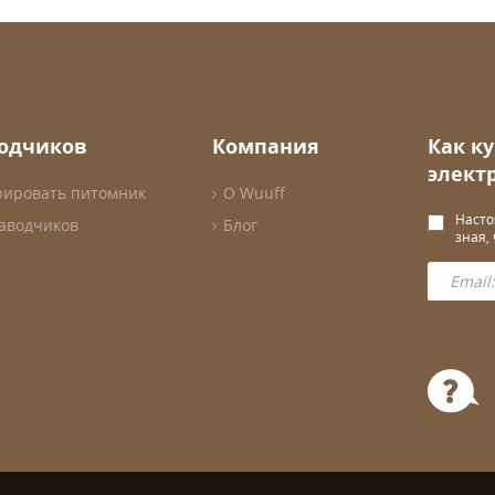
водчиков
Компания
Как к
элект
рировать питомник
О Wuuff
Насто
заводчиков
Блог
зная,