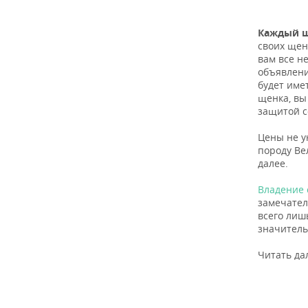
Каждый щ
своих щен
вам все н
объявлени
будет име
щенка, в
защитой с
Цены не у
породу Ве
далее.
Владение 
замечател
всего лиш
значитель
Читать да