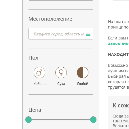
Местоположение
На платф
принципо
Если вам 
заводчик
НАХОДИТЕ
Пол
Возможно 
лучшим ва
Выбирая щ
которая п
Кобель
Сука
Любой
трудятся 
К со
Цена
Сюда за
тщатель
Вельште