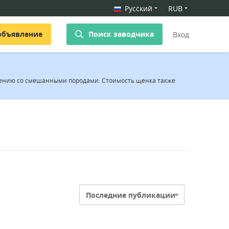
Русский
RUB
объявление
Поиск заводчика
Вход
внению со смешанными породами. Стоимость щенка также
Последние публикации