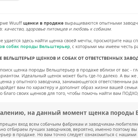
орме Wuuff
щенки в продаже
выращиваются опытными заводчи
в:
качество, здоровье питомцев и любовь к собакам
.
не удается здесь найти щенка своей мечты, просмотрите наш с
ов собак породы Вельштерьер
, с которыми мы имеем честь р
 ВЕЛЬШТЕРЬЕР ЩЕНКОВ И СОБАК ОТ ОТВЕТСТВЕННЫХ ЗАВОД
поиск щенка породы Вельштерьер в продаже вблизи от вас - гл
риантом. Идеальный щенок может быть где-то далеко. А вы же
енка у опытного заводчика, занимающегося ответственным разв
одойдет вам по характеру и дополнит образ жизни вашей семьи.
во благо своих щенков для того, чтобы помочь найти вам ПОД
жалению, на данный момент щенка породы 
прещен вход всем собачьим фабрикам и заводчикам-любителя
но отбираем лучших заводчиков, вероятно, именно поэтому вы
рьер в продаже. Но вам точно следует ознакомиться с нашими