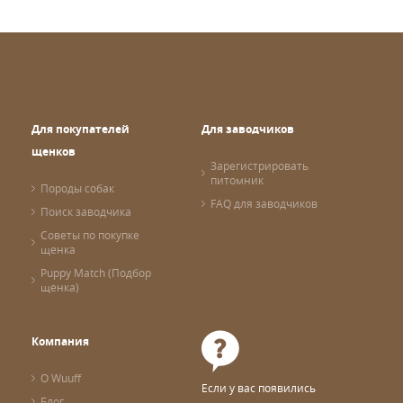
Для покупателей
Для заводчиков
щенков
Зарегистрировать
питомник
Породы собак
FAQ для заводчиков
Поиск заводчика
Советы по покупке
щенка
Puppy Match (Подбор
щенка)
Компания
О Wuuff
Если у вас появились
Блог