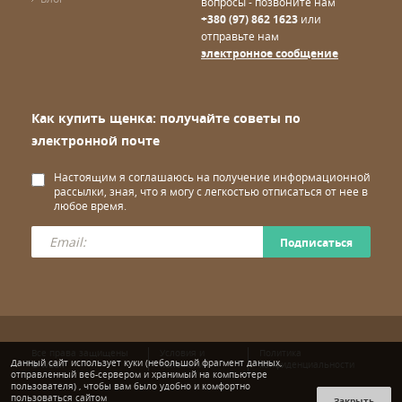
вопросы - позвоните нам
+380 (97) 862 1623
или
отправьте нам
электронное сообщение
Как купить щенка: получайте советы по
электронной почте
Настоящим я соглашаюсь на получение информационной
рассылки, зная, что я могу с легкостью отписаться от нее в
любое время.
Подписаться
Все права защищены
Условия и
Политика
Данный сайт использует куки (небольшой фрагмент данных,
© wuuff
положения
конфиденциальности
отправленный веб-сервером и хранимый на компьютере
пользователя) , чтобы вам было удобно и комфортно
пользоваться сайтом
Закрыть