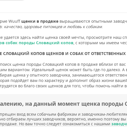
орме Wuuff
щенки в продаже
выращиваются опытными заводчи
в:
качество, здоровье питомцев и любовь к собакам
.
не удается здесь найти щенка своей мечты, просмотрите наш с
ов собак породы Словацкий копов
, с которыми мы имеем чес
 СЛОВАЦКИЙ КОПОВ ЩЕНКОВ И СОБАК ОТ ОТВЕТСТВЕННЫХ 
поиск щенка породы Словацкий копов в продаже вблизи от вас 
шим вариантом. Идеальный щенок может быть где-то далеко. А 
бирая щенка у опытного заводчика, занимающегося ответствен
оторая подойдет вам по характеру и дополнит образ жизни вашей
трудятся во благо своих щенков для того, чтобы помочь найт
жалению, на данный момент щенка породы С
прещен вход всем собачьим фабрикам и заводчикам-любителя
но отбираем лучших заводчиков, вероятно, именно поэтому вы
 продаже. Но вам точно следует ознакомиться с нашими
заводч