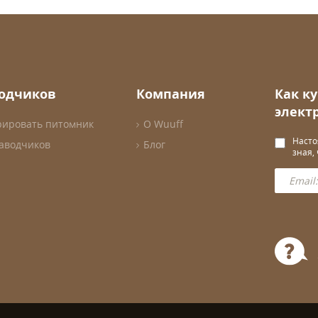
водчиков
Компания
Как к
элект
рировать питомник
О Wuuff
Насто
заводчиков
Блог
зная,