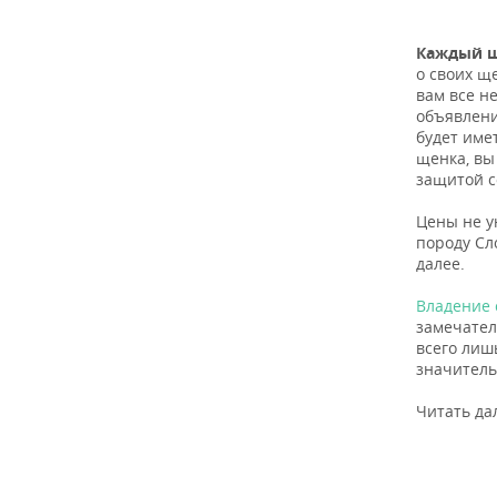
Каждый щ
о своих щ
вам все н
объявлени
будет име
щенка, в
защитой с
Цены не у
породу Сл
далее.
Владение 
замечател
всего лиш
значитель
Читать да