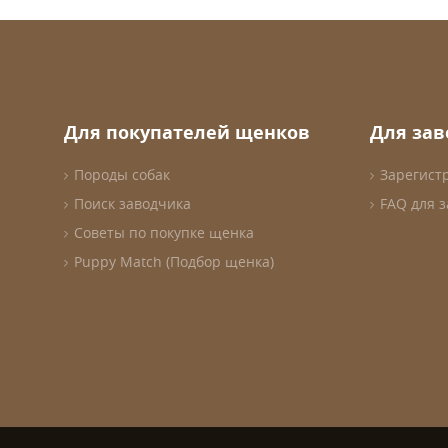
Для покупателей щенков
Для за
Породы собак
Зарегист
Поиск заводчика
FAQ для 
Советы по покупке щенка
Puppy Match (Подбор щенка)