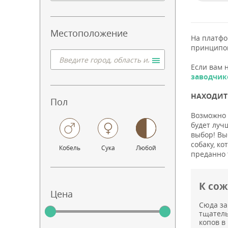
Местоположение
На платф
принципо
Если вам 
заводчик
НАХОДИТЕ
Пол
Возможно 
будет луч
выбор! Вы
собаку, к
Кобель
Сука
Любой
преданно 
К со
Цена
Сюда за
тщатель
копов в