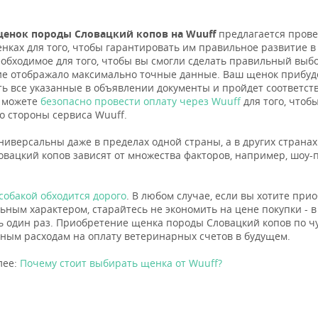
енок породы Словацкий копов на Wuuff
предлагается прове
енках для того, чтобы гарантировать им правильное развитие в
еобходимое для того, чтобы вы смогли сделать правильный выбо
е отображало максимально точные данные. Ваш щенок прибуде
ть все указанные в объявлении документы и пройдет соответ
ы можете
безопасно провести оплату через Wuuff
для того, чтоб
о стороны сервиса Wuuff.
ниверсальны даже в пределах одной страны, а в других страна
овацкий копов зависят от множества факторов, например, шоу-п
собакой обходится дорого
. В любом случае, если вы хотите при
ьным характером, старайтесь не экономить на цене покупки - в 
ь один раз. Приобретение щенка породы Словацкий копов по ч
ным расходам на оплату ветеринарных счетов в будущем.
лее:
Почему стоит выбирать щенка от Wuuff?