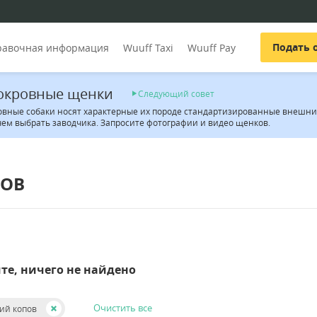
Подать 
равочная информация
Wuuff Taxi
Wuuff Pay
окровные щенки
Следующий совет
овные собаки носят характерные их породе стандартизированные внешние 
чем выбрать заводчика. Запросите фотографии и видео щенков.
ПОВ
те, ничего не найдено
Очистить все
ий копов