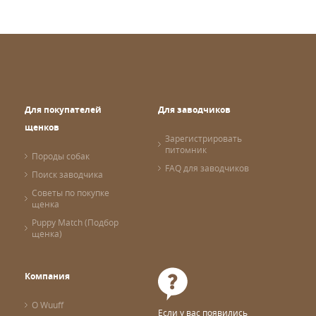
Для покупателей
Для заводчиков
щенков
Зарегистрировать
питомник
Породы собак
FAQ для заводчиков
Поиск заводчика
Советы по покупке
щенка
Puppy Match (Подбор
щенка)
Компания
О Wuuff
Если у вас появились