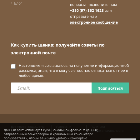
Блог
вопросы - позвоните нам
+380 (97) 862 1623
или
отправьте нам
электронное сообщение
Как купить щенка: получайте советы по
электронной почте
Настоящим я соглашаюсь на получение информационной
рассылки, зная, что я могу с легкостью отписаться от нее в
любое время.
Подписаться
Все права защищены
Условия и
Политика
Данный сайт использует куки (небольшой фрагмент данных,
© wuuff
положения
конфиденциальности
отправленный веб-сервером и хранимый на компьютере
пользователя) , чтобы вам было удобно и комфортно