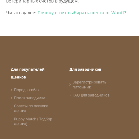
ветеринарных счетов в будущем.
Читать далее:
Почему стоит выбирать щенка от Wuuff?
Для покупателей
Для заводчиков
щенков
Зарегистрировать
питомник
Породы собак
FAQ для заводчиков
Поиск заводчика
Советы по покупке
щенка
Puppy Match (Подбор
щенка)