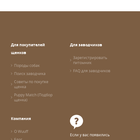
Для покупателей
Для заводчиков
щенков
Зарегистрировать
питомник
Породы собак
FAQ для заводчиков
Поиск заводчика
Советы по покупке
щенка
Puppy Match (Подбор
щенка)
Компания
О Wuuff
Если у вас появились
Блог