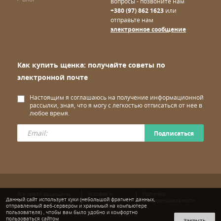
вопросы - позвоните нам
+380 (97) 862 1623
или
отправьте нам
электронное сообщение
Как купить щенка: получайте советы по
электронной почте
Настоящим я соглашаюсь на получение информационной
рассылки, зная, что я могу с легкостью отписаться от нее в
любое время.
Подписаться
Все права защищены
Условия и
Политика
Данный сайт использует куки (небольшой фрагмент данных,
© wuuff
положения
конфиденциальности
отправленный веб-сервером и хранимый на компьютере
пользователя) , чтобы вам было удобно и комфортно
пользоваться сайтом
Закрыть