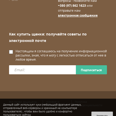
вопросы - позвоните нам
+380 (97) 862 1623
или
отправьте нам
электронное сообщение
Как купить щенка: получайте советы по
электронной почте
Настоящим я соглашаюсь на получение информационной
рассылки, зная, что я могу с легкостью отписаться от нее в
любое время.
Подписаться
Все права защищены
Условия и
Политика
Данный сайт использует куки (небольшой фрагмент данных,
© wuuff
положения
конфиденциальности
отправленный веб-сервером и хранимый на компьютере
пользователя) , чтобы вам было удобно и комфортно
пользоваться сайтом
Закрыть