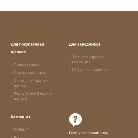
Для покупателей
Для заводчиков
щенков
Зарегистрировать
питомник
Породы собак
FAQ для заводчиков
Поиск заводчика
Советы по покупке
щенка
Puppy Match (Подбор
щенка)
Компания
О Wuuff
Если у вас появились
Блог