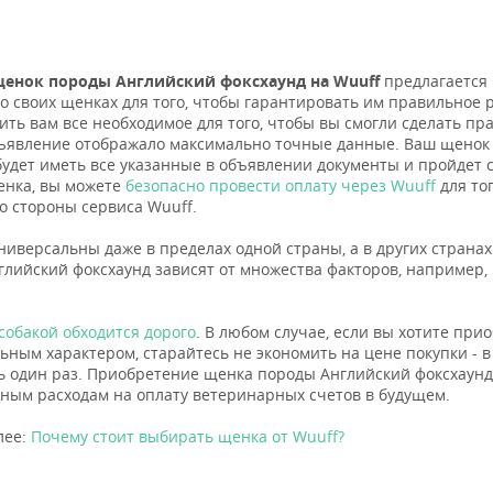
енок породы Английский фоксхаунд на Wuuff
предлагается
 о своих щенках для того, чтобы гарантировать им правильное р
ить вам все необходимое для того, чтобы вы смогли сделать пр
ъявление отображало максимально точные данные. Ваш щенок
 будет иметь все указанные в объявлении документы и пройде
енка, вы можете
безопасно провести оплату через Wuuff
для то
о стороны сервиса Wuuff.
ниверсальны даже в пределах одной страны, а в других страна
глийский фоксхаунд зависят от множества факторов, например,
собакой обходится дорого
. В любом случае, если вы хотите при
ьным характером, старайтесь не экономить на цене покупки - в 
ь один раз. Приобретение щенка породы Английский фоксхаунд
ным расходам на оплату ветеринарных счетов в будущем.
лее:
Почему стоит выбирать щенка от Wuuff?