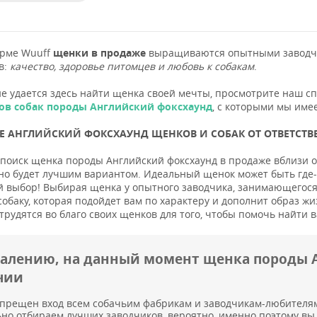
орме Wuuff
щенки в продаже
выращиваются опытными заводчи
в:
качество, здоровье питомцев и любовь к собакам
.
не удается здесь найти щенка своей мечты, просмотрите наш с
ов собак породы Английский фоксхаунд
, с которыми мы име
 АНГЛИЙСКИЙ ФОКСХАУНД ЩЕНКОВ И СОБАК ОТ ОТВЕТСТВЕ
поиск щенка породы Английский фоксхаунд в продаже вблизи от
но будет лучшим вариантом. Идеальный щенок может быть где-т
 выбор! Выбирая щенка у опытного заводчика, занимающегося 
собаку, которая подойдет вам по характеру и дополнит образ жи
трудятся во благо своих щенков для того, чтобы помочь найт
жалению, на данный момент щенка породы А
чии
прещен вход всем собачьим фабрикам и заводчикам-любителя
но отбираем лучших заводчиков, вероятно, именно поэтому вы