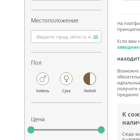
Местоположение
На платф
принципо
Если вам 
заводчик
НАХОДИТЕ
Пол
Возможно 
обязатель
идеальный
получите 
Кобель
Сука
Любой
преданно 
К со
Цена
нали
Сюда за
тщатель