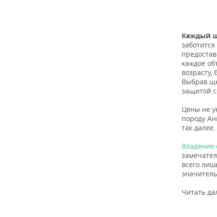
Каждый щ
заботится
предостав
каждое об
возрасту,
Выбрав щ
защитой с
Цены не у
породу Ан
так далее.
Владение 
замечател
всего лиш
значитель
Читать да