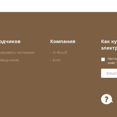
водчиков
Компания
Как к
элект
рировать питомник
О Wuuff
Насто
заводчиков
Блог
зная,