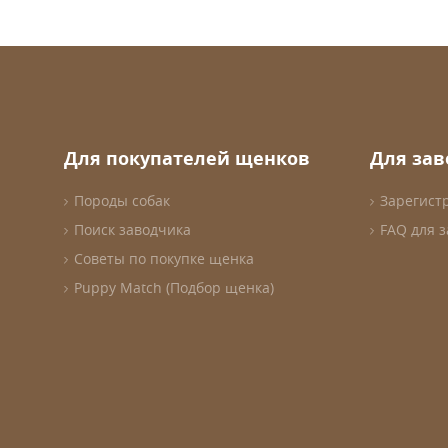
Для покупателей щенков
Для за
Породы собак
Зарегист
Поиск заводчика
FAQ для 
Советы по покупке щенка
Puppy Match (Подбор щенка)