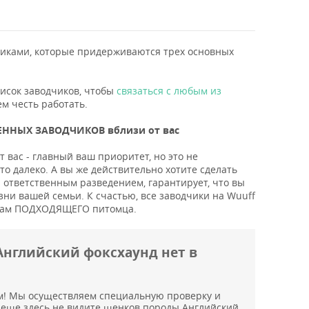
ками, которые придерживаются трех основных
писок заводчиков, чтобы
связаться с любым из
ем честь работать.
ННЫХ ЗАВОДЧИКОВ вблизи от вас
 вас - главный ваш приоритет, но это не
о далеко. А вы же действительно хотите сделать
ответственным разведением, гарантирует, что вы
зни вашей семьи. К счастью, все заводчики на Wuuff
и вам ПОДХОДЯЩЕГО питомца.
нглийский фоксхаунд нет в
м! Мы осуществляем специальную проверку и
 еще здесь не видите щенков породы Английский