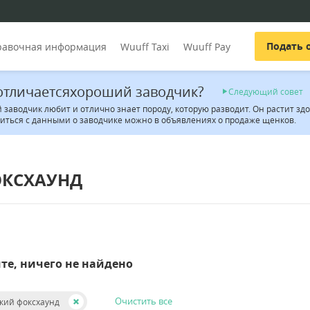
Подать 
равочная информация
Wuuff Taxi
Wuuff Pay
отличаетсяхороший заводчик?
Следующий совет
заводчик любит и отлично знает породу, которую разводит. Он растит зд
иться с данными о заводчике можно в объявлениях о продаже щенков.
ОКСХАУНД
те, ничего не найдено
Очистить все
кий фоксхаунд