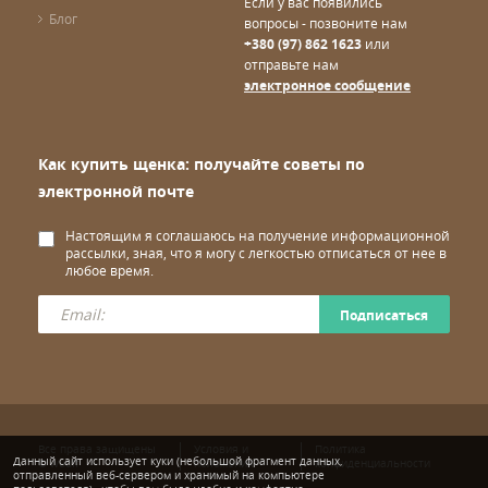
Если у вас появились
Блог
вопросы - позвоните нам
+380 (97) 862 1623
или
отправьте нам
электронное сообщение
Как купить щенка: получайте советы по
электронной почте
Настоящим я соглашаюсь на получение информационной
рассылки, зная, что я могу с легкостью отписаться от нее в
любое время.
Подписаться
Все права защищены
Условия и
Политика
Данный сайт использует куки (небольшой фрагмент данных,
© wuuff
положения
конфиденциальности
отправленный веб-сервером и хранимый на компьютере