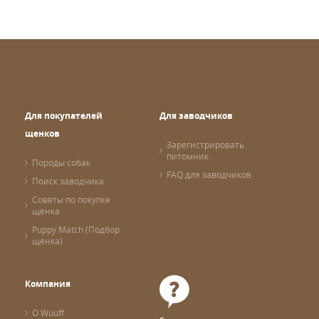
Для покупателей
Для заводчиков
щенков
Зарегистрировать
питомник
Породы собак
FAQ для заводчиков
Поиск заводчика
Советы по покупке
щенка
Puppy Match (Подбор
щенка)
Компания
О Wuuff