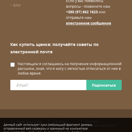
Если у вас появились
Блог
вопросы - позвоните нам
+380 (97) 862 1623
или
отправьте нам
электронное сообщение
Как купить щенка: получайте советы по
электронной почте
Настоящим я соглашаюсь на получение информационной
рассылки, зная, что я могу с легкостью отписаться от нее в
любое время.
Подписаться
Все права защищены
Условия и
Политика
Данный сайт использует куки (небольшой фрагмент данных,
© wuuff
положения
конфиденциальности
отправленный веб-сервером и хранимый на компьютере