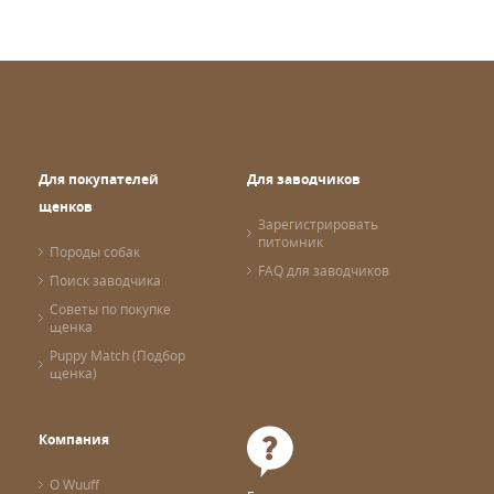
Для покупателей
Для заводчиков
щенков
Зарегистрировать
питомник
Породы собак
FAQ для заводчиков
Поиск заводчика
Советы по покупке
щенка
Puppy Match (Подбор
щенка)
Компания
О Wuuff