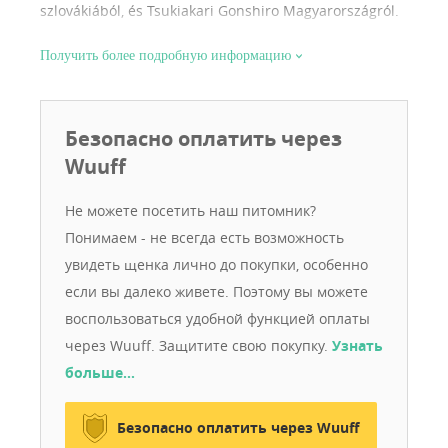
szlovákiából, és Tsukiakari Gonshiro Magyarországról.
Rengeteg tapasztalat van mögöttem minden téren
Получить более подробную информацию
kölyök felnevelése ápolás, viselkedés.
Безопасно оплатить через
Wuuff
Не можете посетить наш питомник?
Понимаем - не всегда есть возможность
увидеть щенка лично до покупки, особенно
если вы далеко живете. Поэтому вы можете
воспользоваться удобной функцией оплаты
через Wuuff. Защитите свою покупку.
Узнать
больше…
Безопасно оплатить через Wuuff