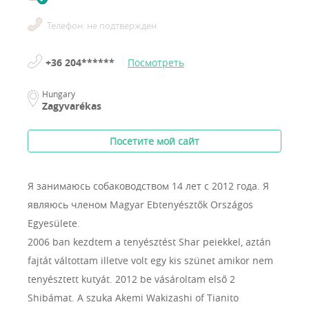
Телефон: не подтвержден
+36 204******
Посмотреть
Hungary
Zagyvarékas
Посетите мой сайт
Я занимаюсь собаководством 14 лет с 2012 года.
Я
являюсь членом Magyar Ebtenyésztők Országos
Egyesülete.
2006 ban kezdtem a tenyésztést Shar peiekkel, aztán
fajtát váltottam illetve volt egy kis szünet amikor nem
tenyésztett kutyát. 2012 be vásároltam első 2
Shibámat. A szuka Akemi Wakizashi of Tianito