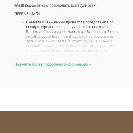
Wuuff поможет Вам преодолеть все трудности.
ПЕРВЫЕ ШАГИ
Сначала очень важно провести исследования по
выбору породы, которая лучше всего подходит
Вашему образу жизни. Насколько Вы активны? есть
ли у Вас двор? Есть ли в Вашей семье маленькие
дети? Возможно Вы либо кто-то из Вашей семьи
страдает на аллергию? Хотите принимать участие
на выставках? Это наиболее важные вопросы,
которые помогут Вам выбрать идеальную для Вас
породу.
Получить более подробную информацию
Вам стоит также ознакомиться с проблемами со
здоровьем, или болезнями характерными для
данной породы. Выбирайте щенка, родители
которого прошли тщательный, медосмотр.
Посмотрите, с какими результатами выступали
родители щенка на выставках, и не только потому,
что Вы сами собирайтесь
участвовать со своей собакой или хотите стать
заводчиком. Хорошие результаты на выставке знак
того, что и сука и кобель являются отличными
представителями своей породы. При этом Вы
увидите, как будет выглядеть Ваш щенок, когда он
вырастет.
Внешний вид 6-8 недельного щенка позволит Вам
иметь четкое представление, какая у него будет