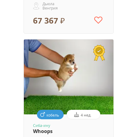
Дьюла
Венгрия
67 367 ₽
кобель
4 нед.
Сиба-ину
Whoops