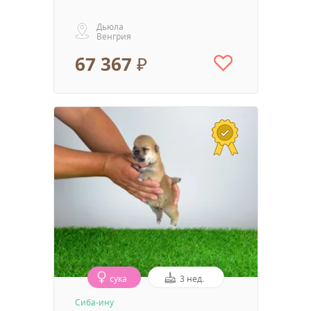
Дьюла
Венгрия
67 367 ₽
сука
3 нед.
Сиба-ину