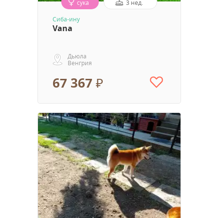
сука
3 нед.
Сиба-ину
Vana
Дьюла
Венгрия
67 367 ₽