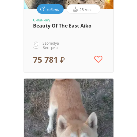
кобель
23 мес.
Сиба-ину
Beauty Of The East Aiko
Szomolya
Венгрия
75 781 ₽