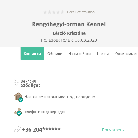
Пока нет отзывов
Rengőhegyi-orman Kennel
László Krisztina
пользователь с
08.03.2020
Контакты
Обо мне
Наши собаки
Щенки
Ожидаемые 
Венгрия
Sződliget
Название питомника: подтверждено
Телефон: подтвержден
+36 204******
Посмотреть