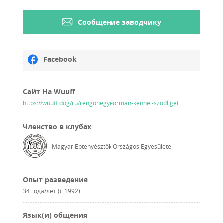
Cообщение заводчику
Facebook
Сайт На Wuuff
https://wuuff.dog/ru/rengohegyi-orman-kennel-szodliget
Членство в клубах
Magyar Ebtenyésztők Országos Egyesülete
Опыт разведения
34 года/лет (с 1992)
Язык(и) общения