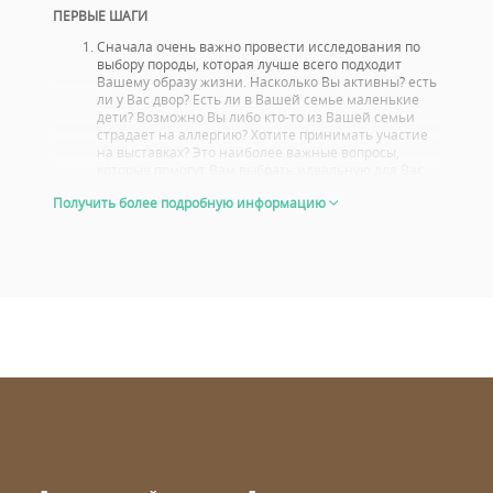
ПЕРВЫЕ ШАГИ
Сначала очень важно провести исследования по
выбору породы, которая лучше всего подходит
Вашему образу жизни. Насколько Вы активны? есть
ли у Вас двор? Есть ли в Вашей семье маленькие
дети? Возможно Вы либо кто-то из Вашей семьи
страдает на аллергию? Хотите принимать участие
на выставках? Это наиболее важные вопросы,
которые помогут Вам выбрать идеальную для Вас
породу.
Получить более подробную информацию
Вам стоит также ознакомиться с проблемами со
здоровьем, или болезнями характерными для
данной породы. Выбирайте щенка, родители
которого прошли тщательный, медосмотр.
Посмотрите, с какими результатами выступали
родители щенка на выставках, и не только потому,
что Вы сами собирайтесь
участвовать со своей собакой или хотите стать
заводчиком. Хорошие результаты на выставке знак
того, что и сука и кобель являются отличными
представителями своей породы. При этом Вы
увидите, как будет выглядеть Ваш щенок, когда он
вырастет.
Внешний вид 6-8 недельного щенка позволит Вам
иметь четкое представление, какая у него будет
телосложение и пропорции во взрослом возрасте.