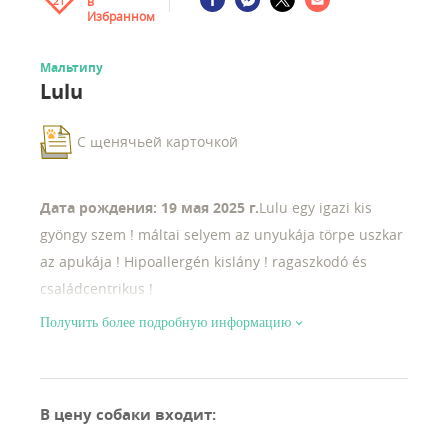
в
21
Избранном
Мальтипу
Lulu
С щенячьей карточкой
Дата рождения: 19 мая 2025 г.
Lulu egy igazi kis
gyöngy szem ! máltai selyem az unyukája törpe uszkar
az apukája ! Hipoallergén kislány ! ragaszkodó és
családcentrikus !
Получить более подробную информацию
В цену собаки входит
: