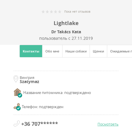
Пока нет отзывов
Lightlake
Dr Takács Kata
пользователь с
27.11.2019
Контакты
Обо мне
Наши собаки
Щенки
Ожидаемые 
Венгрия
Szatymaz
Название питомника: подтверждено
Телефон: подтвержден
+36 707******
Посмотреть