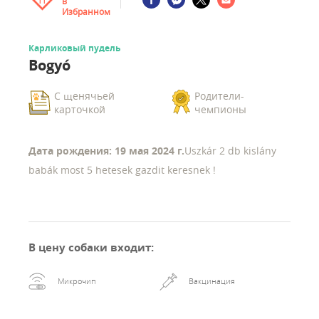
в
11
Избранном
Карликовый пудель
Bogyó
С щенячьей
Родители-
карточкой
чемпионы
Дата рождения: 19 мая 2024 г.
Uszkár 2 db kislány
babák most 5 hetesek gazdit keresnek !
В цену собаки входит
:
Микрочип
Вакцинация