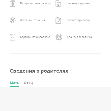
Ветеринарный паспорт
Щенячья карточка
Дегельминтизация
Паспорт прививок
Сертификат о здоровье
Гарантия заводчика
Сведения о родителях
Мать
Отец