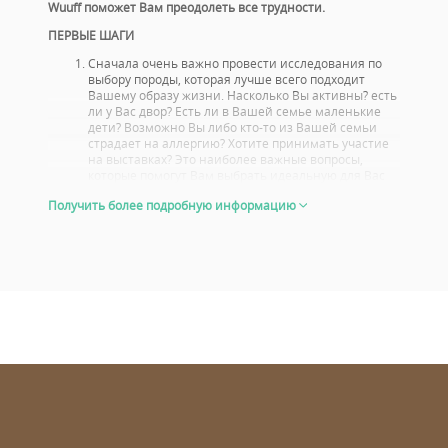
Wuuff поможет Вам преодолеть все трудности.
ПЕРВЫЕ ШАГИ
Сначала очень важно провести исследования по
выбору породы, которая лучше всего подходит
Вашему образу жизни. Насколько Вы активны? есть
ли у Вас двор? Есть ли в Вашей семье маленькие
дети? Возможно Вы либо кто-то из Вашей семьи
страдает на аллергию? Хотите принимать участие
на выставках? Это наиболее важные вопросы,
которые помогут Вам выбрать идеальную для Вас
породу.
Получить более подробную информацию
Вам стоит также ознакомиться с проблемами со
здоровьем, или болезнями характерными для
данной породы. Выбирайте щенка, родители
которого прошли тщательный, медосмотр.
Посмотрите, с какими результатами выступали
родители щенка на выставках, и не только потому,
что Вы сами собирайтесь
участвовать со своей собакой или хотите стать
заводчиком. Хорошие результаты на выставке знак
того, что и сука и кобель являются отличными
представителями своей породы. При этом Вы
увидите, как будет выглядеть Ваш щенок, когда он
вырастет.
Внешний вид 6-8 недельного щенка позволит Вам
иметь четкое представление, какая у него будет
телосложение и пропорции во взрослом возрасте.