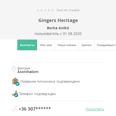
Пока нет отзывов
Gingers Heritage
Borka Anikó
пользователь с
01.08.2020
Контакты
Обо мне
Наши собаки
Щенки
Ожидаемые 
Венгрия
Ásotthalom
Название питомника: подтверждено
Телефон: подтвержден
+36 307******
Посмотреть