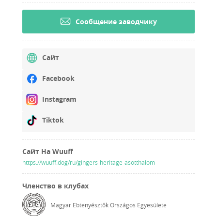
Cообщение заводчику
Сайт
Facebook
Instagram
Tiktok
Сайт На Wuuff
https://wuuff.dog/ru/gingers-heritage-asotthalom
Членство в клубах
Magyar Ebtenyésztők Országos Egyesülete