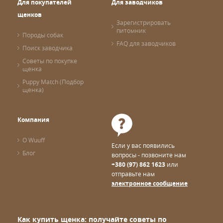
Для покупателей
Для заводчиков
щенков
Зарегистрировать
питомник
Породы собак
FAQ для заводчиков
Поиск заводчика
Советы по покупке
щенка
Puppy Match (Подбор
щенка)
Компания
О Wuuff
Если у вас появились
Блог
вопросы - позвоните нам
+380 (97) 862 1623
или
отправьте нам
электронное сообщение
Как купить щенка: получайте советы по