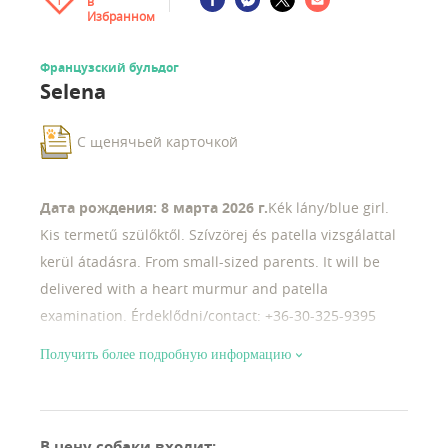
в
1
Избранном
Французский бульдог
Selena
С щенячьей карточкой
Дата рождения: 8 марта 2026 г.
Kék lány/blue girl.
Kis termetű szülőktől. Szívzörej és patella vizsgálattal
kerül átadásra. From small-sized parents. It will be
delivered with a heart murmur and patella
examination. Érdeklődni/contact: +36-30-325-9395
(whatsapp/viber), topolaiattila1@gmail.com;
Получить более подробную информацию
https://www.facebook.com/haschberg.kennel/
В цену собаки входит
: