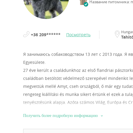
Название питомника: 
Hunga
+36 209******
Посмотреть
Tahit
Я занимаюсь собаководством 13 лет с 2013 года.
Я я
Egyesülete.
27 éve került a családunkhoz az első flandriai pásztork
családban betöltött védelmező szerepével mindenkit lev
megvettük mellé Amyt, cseh országból, ő már egy tuda
rengeteg kiállítási és munka sikert értünk el ezek a tul
tenyésztésünk alapja. Azóta számos Világ, Európa és Cru
kölykeiknek keresünk szerető családot
Получить более подробную информацию