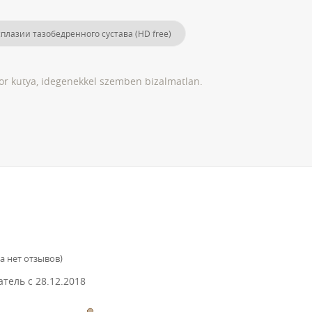
плазии тазобедренного сустава (HD free)
tor kutya, idegenekkel szemben bizalmatlan.
а нет отзывов
)
атель с
28.12.2018