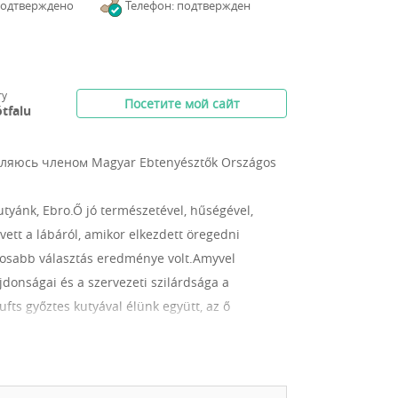
подтверждено
Телефон: подтвержден
ry
Посетите мой сайт
ótfalu
вляюсь членом Magyar Ebtenyésztők Országos
utyánk, Ebro.Ő jó természetével, hűségével,
ett a lábáról, amikor elkezdett öregedni
tosabb választás eredménye volt.Amyvel
ajdonságai és a szervezeti szilárdsága a
fts győztes kutyával élünk együtt, az ő