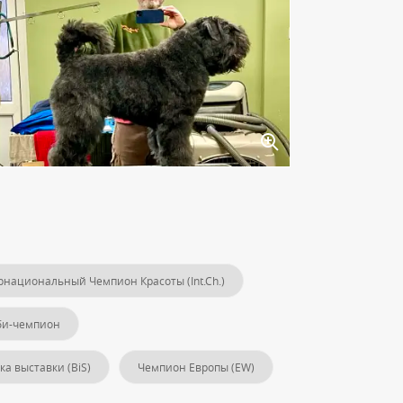
национальный Чемпион Красоты (Int.Ch.)
би-чемпион
а выставки (BiS)
Чемпион Европы (EW)