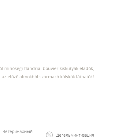
ól minőségi flandriai bouvier kiskutyák eladók,
az előző almokból származó kölykök láthatók!
Ветеринарный
Дегельминтизация