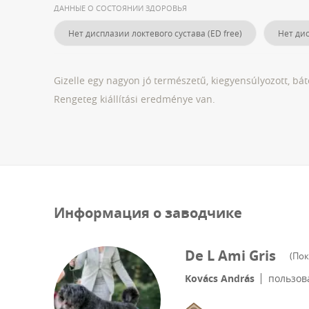
ДАННЫЕ О СОСТОЯНИИ ЗДОРОВЬЯ
Нет дисплазии локтевого сустава (ED free)
Нет дис
Gizelle egy nagyon jó természetű, kiegyensúlyozott, bá
Rengeteg kiállítási eredménye van.
Информация о заводчике
De L Ami Gris
(
Пок
Kovács András
пользов