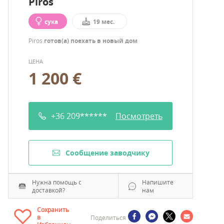
Piros
сука
19 мес.
Piros
готов(а) поехать в новый дом
ЦЕНА
1 200 €
+36 209******
Посмотреть
Cообщение заводчику
Нужна помощь с
Напишите
доставкой?
нам
Сохранить
в
Поделиться