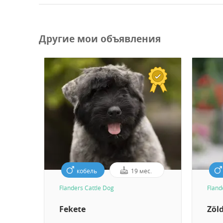
Другие мои объявления
кобель
19 мес.
Flanders Cattle Dog
Fland
Fekete
Zöl