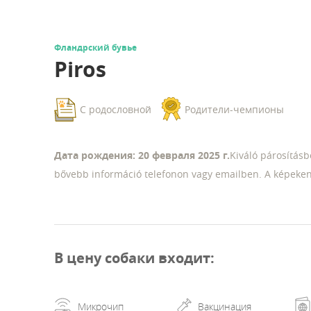
Фландрский бувье
Piros
С родословной
Родители-чемпионы
Дата рождения: 20 февраля 2025 г.
Kiváló párosításb
bővebb információ telefonon vagy emailben. A képeken 
В цену собаки входит
:
Микрочип
Вакцинация