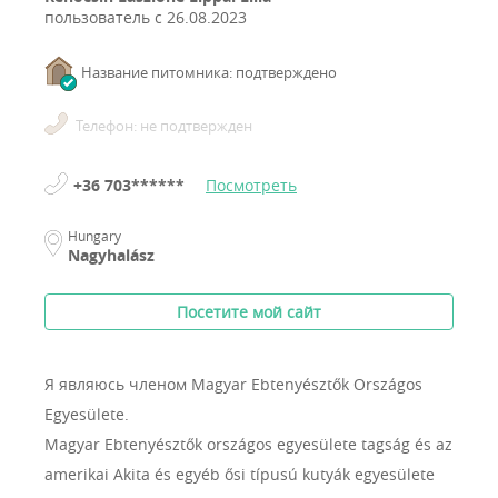
пользователь с
26.08.2023
Название питомника: подтверждено
Телефон: не подтвержден
+36 703******
Посмотреть
Hungary
Nagyhalász
Посетите мой сайт
Я являюсь членом Magyar Ebtenyésztők Országos
Egyesülete.
Magyar Ebtenyésztők országos egyesülete tagság és az
amerikai Akita és egyéb ősi típusú kutyák egyesülete