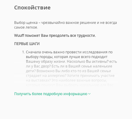
Спокойствие
Выбор щенка – чрезвычайно важное решение и не всегда
самое легкое.
Wuuff поможет Вам преодолеть все трудности.
ПЕРВЫЕ ШАГИ
Сначала очень важно провести исследования по
выбору породы, которая лучше всего подходит
Вашему образу жизни. Насколько Вы активны? есть
ли у Вас двор? Есть ли в Вашей семье маленькие
дети? Возможно Вы либо кто-то из Вашей семьи
страдает на аллергию? Хотите принимать участие
на выставках? Это наиболее важные вопросы,
которые помогут Вам выбрать идеальную для Вас
породу.
Получить более подробную информацию
Вам стоит также ознакомиться с проблемами со
здоровьем, или болезнями характерными для
данной породы. Выбирайте щенка, родители
которого прошли тщательный, медосмотр.
Посмотрите, с какими результатами выступали
родители щенка на выставках, и не только потому,
что Вы сами собирайтесь
участвовать со своей собакой или хотите стать
заводчиком. Хорошие результаты на выставке знак