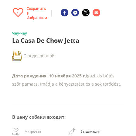
Сохранить
в
1
Избранном
Чау-чау
La Casa De Chow Jetta
С родословной
Дата рождения: 10 ноября 2025 г.
Igazi kis bújós
szőr pamacs. Imádja a kényeztetést és a sok törődést.
В цену собаки входит
:
Микрочип
Вакцинация