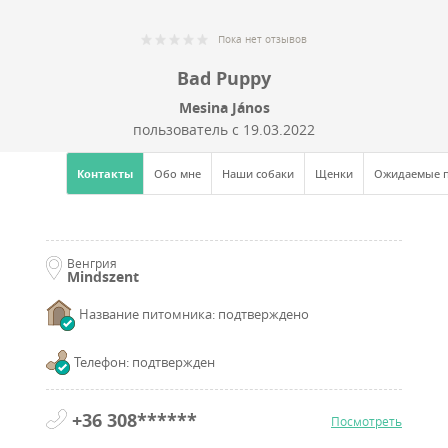
Пока нет отзывов
Bad Puppy
Mesina János
пользователь с
19.03.2022
Контакты
Обо мне
Наши собаки
Щенки
Ожидаемые 
Венгрия
Mindszent
Название питомника: подтверждено
Телефон: подтвержден
+36 308******
Посмотреть