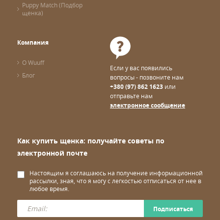
результаты медосмотра и участия на выставках
Puppy Match (Подбор
родителей
щенка)
что именно входит в стоимость щенка
После этого проконсультируетесь с заводчиком, и
приступайте к выбору щенка.
Компания
НАСЛАЖДАЙТЕСЬ
О Wuuff
Если у вас появились
Процесс покупки щенка должен быть приятным и
Блог
комфортным. Именно поэтому мы собрали всю доступную
вопросы - позвоните нам
информацию в одном месте, тем самым устраняя
+380 (97) 862 1623
или
путаницу и добавляя Вам уверенности.
отправьте нам
электронное сообщение
Закажите щенка через Wuuff для того, чтобы поделиться
опытом с другими любителями собак, оставив честный
отзыв о заводчике и процессе покупки в целом.
Если у Вас возникли затруднения, обращайтесь к нам по
Как купить щенка: получайте советы по
электронной
почте
или звоните по телефону, мы будем
рады Вам
электронной почте
помочь.
Настоящим я соглашаюсь на получение информационной
рассылки, зная, что я могу с легкостью отписаться от нее в
любое время.
Подписаться