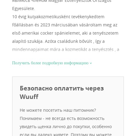
являюсь членом Magyar Ebtenyésztők Országos
Egyesülete.
10 évig kutyakozmetikusként tevékenykedtem
főállásban és 2023 márciusában vásároltam meg az
első amerikai cocker spánielemet, aki a tenyészetem
alapító szukája. Azóta családunk bővült , így a
mindennapjaimat mára a kozmetikát a tenyésztés , a
kiskutyákkal való foglalkozás tölti be . Célom, hogy a
Получить более подробную информацию
lehető legjobb fajtaspecifikus küllemjegyeket horozzák
a kölykök és stabil idegrendszerrel rendelkezzenek.
Безопасно оплатить через
Wuuff
Не можете посетить наш питомник?
Понимаем - не всегда есть возможность
увидеть щенка лично до покупки, особенно
если вы далеко живете. Поэтому вы можете