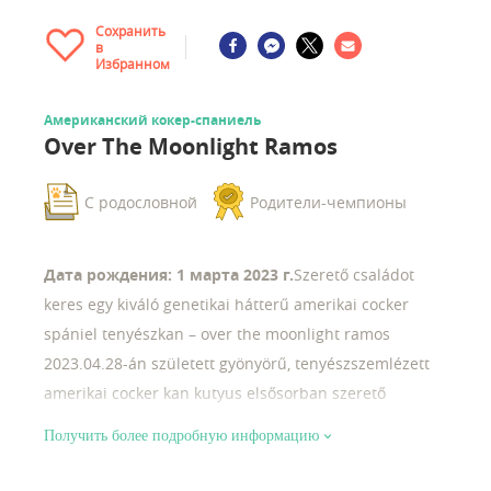
Сохранить
в
Избранном
Американский кокер-спаниель
Over The Moonlight Ramos
С родословной
Родители-чемпионы
Дата рождения: 1 марта 2023 г.
Szerető családot
keres egy kiváló genetikai hátterű amerikai cocker
spániel tenyészkan – over the moonlight ramos
2023.04.28-án született gyönyörű, tenyészszemlézett
amerikai cocker kan kutyus elsősorban szerető
családot keres , de fedezésre is elérhető. név: over the
Получить более подробную информацию
moonlight ramos születési dátum: 2023.04.28.
származás: apa: galaksi all of you forever anya: