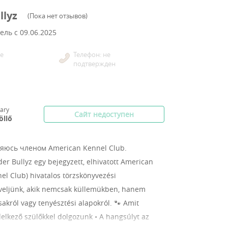
llyz
(
Пока нет отзывов
)
ель с
09.06.2025
е
Телефон: не
подтвержден
ary
Сайт недоступен
öllő
ляюсь членом American Kennel Club.
der Bullyz egy bejegyzett, elhivatott American
el Club) hivatalos törzskönyvezési
eveljünk, akik nemcsak küllemükben, hanem
akról vagy tenyésztési alapokról. 🐾 Amit
delkező szülőkkel dolgozunk • A hangsúlyt az