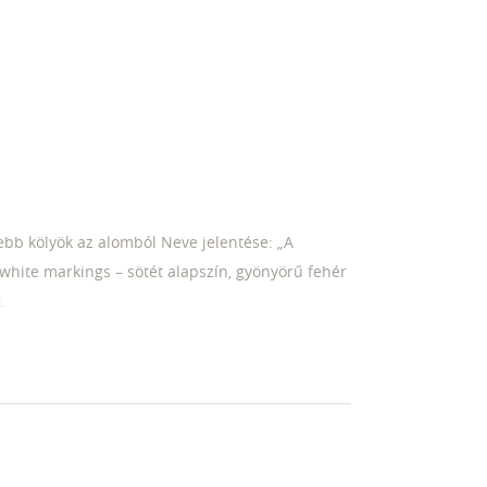
ebb kölyök az alomból Neve jelentése: „A
white markings – sötét alapszín, gyönyörű fehér
.