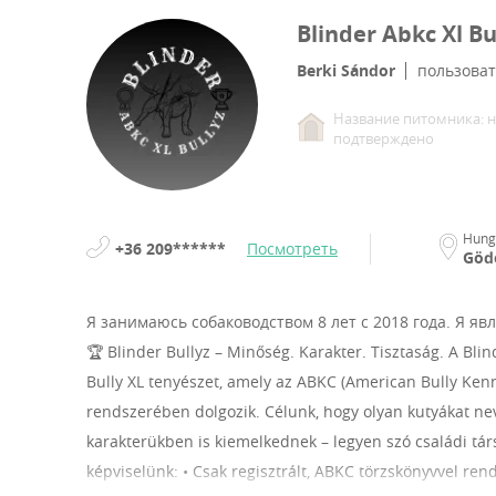
Blinder Abkc Xl Bu
Berki Sándor
пользоват
Название питомника: н
подтверждено
Hung
+36 209******
Посмотреть
Göd
Я занимаюсь собаководством 8 лет с 2018 года.
Я яв
🏆 Blinder Bullyz – Minőség. Karakter. Tisztaság. A Blin
Bully XL tenyészet, amely az ABKC (American Bully Kenn
rendszerében dolgozik. Célunk, hogy olyan kutyákat n
karakterükben is kiemelkednek – legyen szó családi társ
képviselünk: • Csak regisztrált, ABKC törzskönyvvel ren