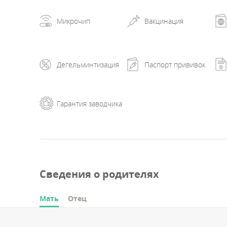
Микрочип
Вакцинация
Дегельминтизация
Паспорт прививок
Гарантия заводчика
Сведения о родителях
Мать
Отец