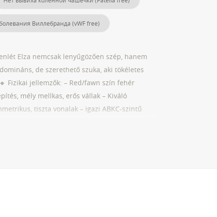
Нет вывиха коленной чашечки (Patella free)
болевания Виллебранда (vWF free)
i jelenlét Elza nemcsak lenyűgözően szép, hanem
 domináns, de szerethető szuka, aki tökéletes
 Fizikai jellemzők: – Red/fawn szín fehér
ítés, mély mellkas, erős vállak – Kiváló
immetrikus, tiszta vonalak – igazi ABKC-szintű
ber és jelenléttel teli – Kiváló ösztönökkel
zdájához, de magabiztosan irányítja az almot is
visszaköszön a fejforma, pigmentáció és
starányokat és temperamentumot – Kiemelkedő
📍 Tenyészet: Blinder ABKC Bullyz 💎 Elza a
s ösztönösség egy testben.