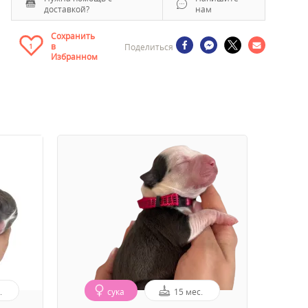
доставкой?
нам
Сохранить
в
Поделиться
1
Избранном
.
сука
15 мес.