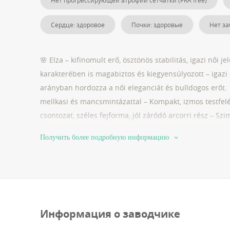
Нет прогрессирующей атрофии сетчатки (PRA free)
Сердце: здоровое
Почки: здоровые
Нет за
🌸 Elza – kifinomult erő, ösztönös stabilitás, igazi nő
karakterében is magabiztos és kiegyensúlyozott – igazi
arányban hordozza a női eleganciát és bulldogos erőt. 
mellkasi és mancsmintázattal – Kompakt, izmos testfelép
csontozat, széles fejforma, jól záródó arcorri rész – Sz
megjelenés 🔸 Jellem és temperamentum: – Magabiztos, é
Получить более подробную информацию
rendelkezik, aktív és együttműködő – Erősen kötődik ga
🔸 Tenyésztési érték: – Szuper anya, minden kölykében 
karakter – Erőteljes genetikai háttér, jól örökíti a te
tenyésztési alap egy stabil, minőségi XL Bully vonalhoz 
Blinder vérvonal egyik kulcsa – egyensúly, erő, stílus é
Информация о заводчике