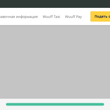
Подать 
равочная информация
Wuuff Taxi
Wuuff Pay