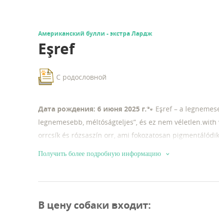
Aмериканский булли - экстра Лардж
Eşref
С родословной
Дата рождения: 6 июня 2025 г.
🐾 Eşref – a legnemes
legnemesebb, méltóságteljes”, és ez nem véletlen.with 
orrcsík és rózsaszín orr, ami fokozatosan pigmentálódik
Получить более подробную информацию
В цену собаки входит
: