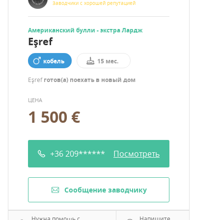
Заводчики с хорошей репутацией
Aмериканский булли - экстра Лардж
Eşref
кобель
15 мес.
Eşref
готов(а) поехать в новый дом
ЦЕНА
1 500 €
+36 209******
Посмотреть
Cообщение заводчику
Нужна помощь с
Напишите