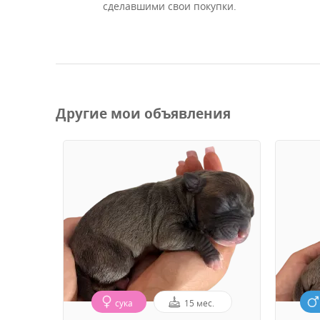
сделавшими свои покупки.
Другие мои объявления
сука
15 мес.