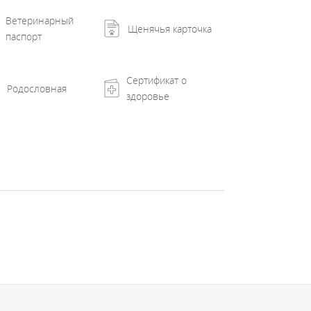
Ветеринарный
Щенячья карточка
паспорт
Сертификат о
Родословная
здоровье