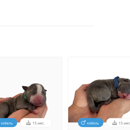
кобель
15 мес.
кобель
15 мес